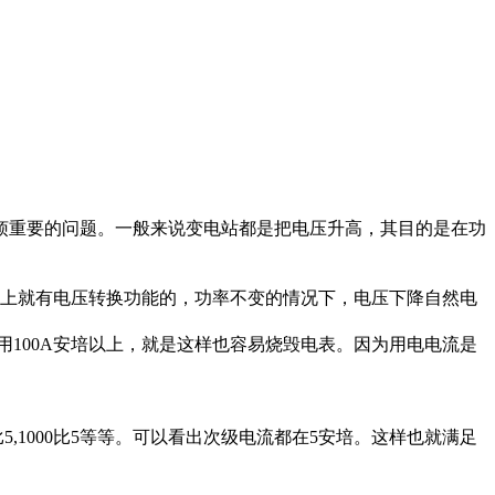
烦重要的问题。一般来说变电站都是把电压升高，其目的是在功
压器上就有电压转换功能的，功率不变的情况下，电压下降自然电
用100A安培以上，就是这样也容易烧毁电表。因为用电电流是
比5,1000比5等等。可以看出次级电流都在5安培。这样也就满足