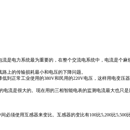
电流是电力系统最为重要的，在整个交流电系统中，电流是个麻
线路上的传输损耗最小和电压的下降问题。
低到正常工业使用的380V和民用的220V电压，这样用电变
电的电流是很大的。现在用的三相智能电表的监测电流最大也只是
须使用互感器来变比。互感器的变比有100比5,200比5,500