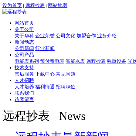
设为首页
|
远程抄表
|
网站地图
网站首页
关于公司
关于华科
企业荣誉
公司文化
加盟合作
业务介绍
新闻动态
公司新闻
行业新闻
公司产品
电能表系列
预付费电表
智能水表
远程抄表
称重设备
光
技术支持
售后服务
下载中心
常见问题
人才招聘
人才培养
福利待遇
招聘职位
联系我们
访客留言
远程抄表 News