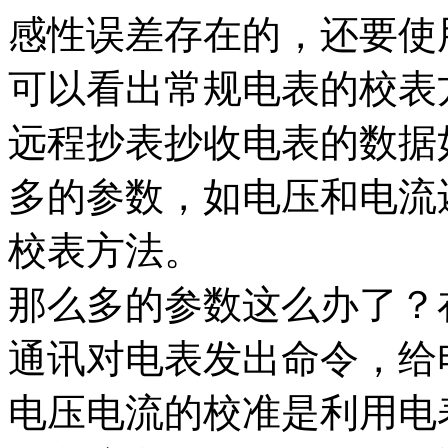
感性误差存在的，还要使
可以看出常规电表的校表
远程抄表抄收电表的数据
多的参数，如电压和电流
校表方法。
那么多的参数这么办了？
通讯对电表发出命令，给
电压电流的校准是利用电