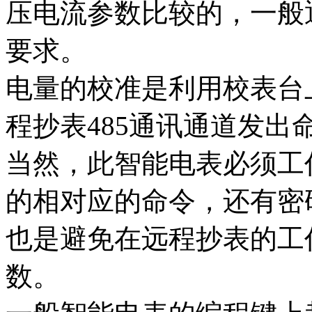
压电流参数比较的，一般
要求。
电量的校准是利用校表台
程抄表485通讯通道发出
当然，此智能电表必须工
的相对应的命令，还有密
也是避免在远程抄表的工
数。