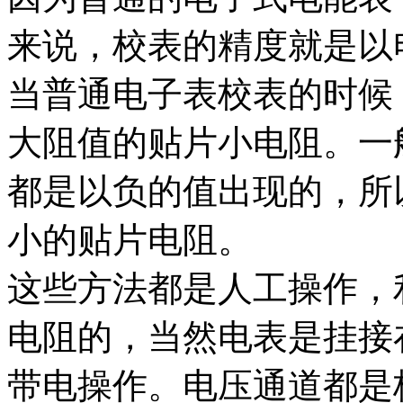
来说，校表的精度就是以
当普通电子表校表的时候
大阻值的贴片小电阻。一
都是以负的值出现的，所
小的贴片电阻。
这些方法都是人工操作，
电阻的，当然电表是挂接
带电操作。电压通道都是