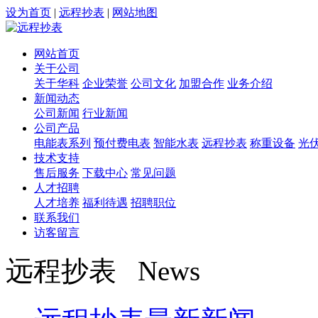
设为首页
|
远程抄表
|
网站地图
网站首页
关于公司
关于华科
企业荣誉
公司文化
加盟合作
业务介绍
新闻动态
公司新闻
行业新闻
公司产品
电能表系列
预付费电表
智能水表
远程抄表
称重设备
光
技术支持
售后服务
下载中心
常见问题
人才招聘
人才培养
福利待遇
招聘职位
联系我们
访客留言
远程抄表 News