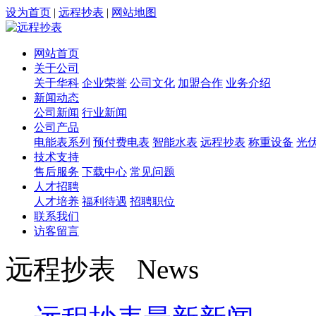
设为首页
|
远程抄表
|
网站地图
网站首页
关于公司
关于华科
企业荣誉
公司文化
加盟合作
业务介绍
新闻动态
公司新闻
行业新闻
公司产品
电能表系列
预付费电表
智能水表
远程抄表
称重设备
光
技术支持
售后服务
下载中心
常见问题
人才招聘
人才培养
福利待遇
招聘职位
联系我们
访客留言
远程抄表 News