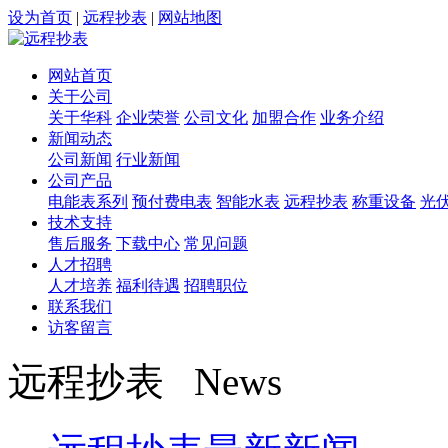
设为首页
|
远程抄表
|
网站地图
网站首页
关于公司
关于华科
企业荣誉
公司文化
加盟合作
业务介绍
新闻动态
公司新闻
行业新闻
公司产品
电能表系列
预付费电表
智能水表
远程抄表
称重设备
光
技术支持
售后服务
下载中心
常见问题
人才招聘
人才培养
福利待遇
招聘职位
联系我们
访客留言
远程抄表 News