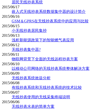
居民无线抄表系统
2015/06/17
嵌入式无线抄表系统数据集中器的设计简介
2015/06/16
GSM＆GPRS在无线抄表系统中的应用与比较
2015/06/15
小无线抄表居民集抄
2015/06/13
浅析新能源政策下的智能燃气表应用
2015/06/12
无线抄表集中器?
2015/06/11
物联网背景下全面的无线远程抄表方案
2015/06/10
以移动公司网络的无线抄表系统整体解决方案
2015/06/09
无线抄表系统效益分析
2015/06/08
有线抄表系统和无线抄表系统的技术比较
2015/06/07
无线抄表使用的无线采集终端说明
2015/06/06
无线抄表水表的简单方案