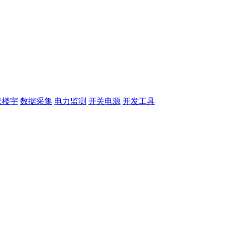
伏楼宇
数据采集
电力监测
开关电源
开发工具