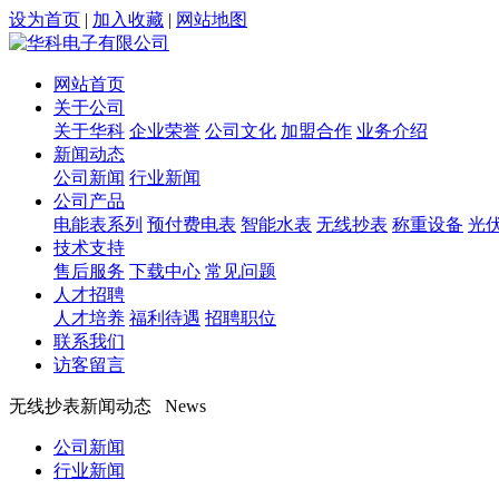
设为首页
|
加入收藏
|
网站地图
网站首页
关于公司
关于华科
企业荣誉
公司文化
加盟合作
业务介绍
新闻动态
公司新闻
行业新闻
公司产品
电能表系列
预付费电表
智能水表
无线抄表
称重设备
光
技术支持
售后服务
下载中心
常见问题
人才招聘
人才培养
福利待遇
招聘职位
联系我们
访客留言
无线抄表新闻动态 News
公司新闻
行业新闻