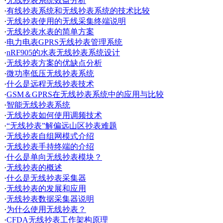
·
无线抄表系统效益分析
·
有线抄表系统和无线抄表系统的技术比较
·
无线抄表使用的无线采集终端说明
·
无线抄表水表的简单方案
·
电力电表GPRS无线抄表管理系统
·
nRF905的水表无线抄表系统设计
·
无线抄表方案的优缺点分析
·
微功率低压无线抄表系统
·
什么是远程无线抄表技术
·
GSM＆GPRS在无线抄表系统中的应用与比较
·
智能无线抄表系统
·
无线抄表如何使用调频技术
·
“无线抄表”解偏远山区抄表难题
·
无线抄表自组网模式介绍
·
无线抄表手持终端的介绍
·
什么是单向无线抄表模块？
·
无线抄表的概述
·
什么是无线抄表采集器
·
无线抄表的发展和应用
·
无线抄表数据采集器说明
·
为什么使用无线抄表？
·
CFDA无线抄表工作架构原理