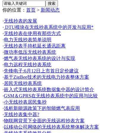
你的位置：
首页
>
新闻动态
·
无线抄表的发展
·
DTU模块在无线抄表系统中的开发与应用*
·
无线抄表在使用有那些方式
·
电力无线抄表简单说明
·
无线抄表手持机延长通讯距离
·
微功率低压无线抄表系统
·
燃气表无线抄表系统的设计与实现
·
电力远程无线抄表系统
·
先锋电子:6月12日上市首日定价建议
·
基于ZigBee技术的无线电力抄表整体方案
·
居民无线抄表系统
·
嵌入式无线抄表系统数据集中器的设计简介
·
GSM＆GPRS在无线抄表系统中的应用与比较
·
小无线抄表居民集抄
·
浅析新能源政策下的智能燃气表应用
·
无线抄表集中器?
·
物联网背景下全面的无线远程抄表方案
·
以移动公司网络的无线抄表系统整体解决方案