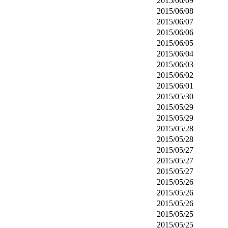
2015/06/09
2015/06/08
2015/06/07
2015/06/06
2015/06/05
2015/06/04
2015/06/03
2015/06/02
2015/06/01
2015/05/30
2015/05/29
2015/05/29
2015/05/28
2015/05/28
2015/05/27
2015/05/27
2015/05/27
2015/05/26
2015/05/26
2015/05/26
2015/05/25
2015/05/25