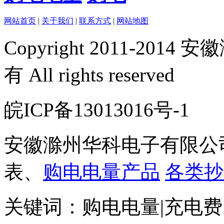
网站首页
|
关于我们
|
联系方式
|
网站地图
Copyright 2011-2
有 All rights reserved
皖ICP备13013016号
安徽滁州华科电子有限公
表、
购电电量产品
各类抄
关键词：购电电量|充电费