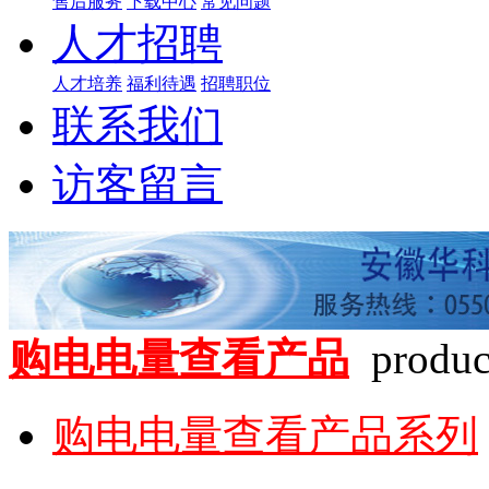
售后服务
下载中心
常见问题
人才招聘
人才培养
福利待遇
招聘职位
联系我们
访客留言
购电电量查看产品
produc
购电电量查看产品系列