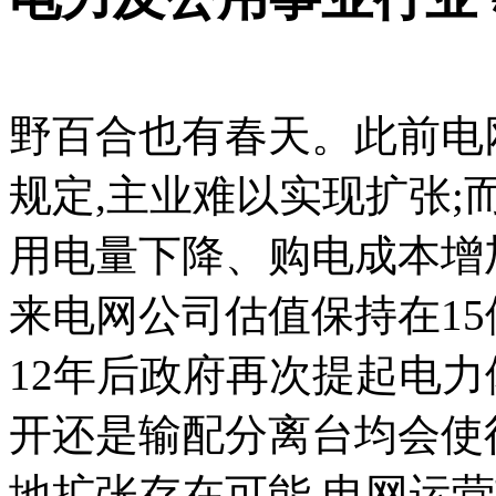
野百合也有春天。此前电
规定,主业难以实现扩张;
用电量下降、购电成本增
来电网公司估值保持在1
12年后政府再次提起电力
开还是输配分离台均会使
地扩张存在可能,电网运